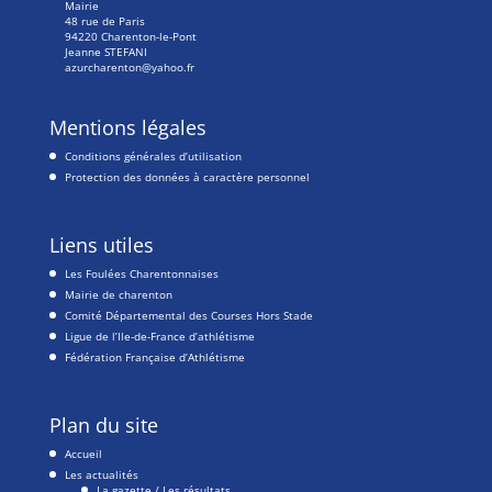
Mairie
48 rue de Paris
94220 Charenton-le-Pont
Jeanne STEFANI
azurcharenton@yahoo.fr
Mentions légales
Conditions générales d’utilisation
Protection des données à caractère personnel
Liens utiles
Les Foulées Charentonnaises
Mairie de charenton
Comité Départemental des Courses Hors Stade
Ligue de l’Ile-de-France d’athlétisme
Fédération Française d’Athlétisme
Plan du site
Accueil
Les actualités
La gazette / Les résultats