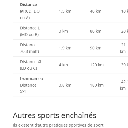
Distance
M
(CD, DO
1.5 km
40 km
10 
ou A)
Distance L
3 km
80 km
20 
(MD ou B)
Distance
21.
1.9 km
90 km
70.3 (half)
km
Distance XL
4 km
120 km
30 
(LD ou C)
Ironman
ou
42.
Distance
3.8 km
180 km
km
XXL
Autres sports enchaînés
Ils existent d’autre pratiques sportives de sport