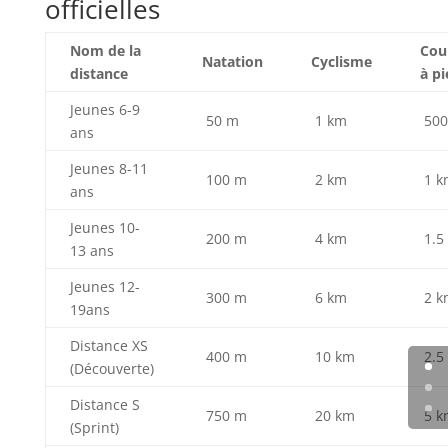
officielles
Nom de la
Cou
Natation
Cyclisme
distance
à pi
Jeunes 6-9
50 m
1 km
500
ans
Jeunes 8-11
100 m
2 km
1 k
ans
Jeunes 10-
200 m
4 km
1.5
13 ans
Jeunes 12-
300 m
6 km
2 k
19ans
Distance XS
400 m
10 km
2.5
(Découverte)
Distance S
750 m
20 km
5 k
(Sprint)