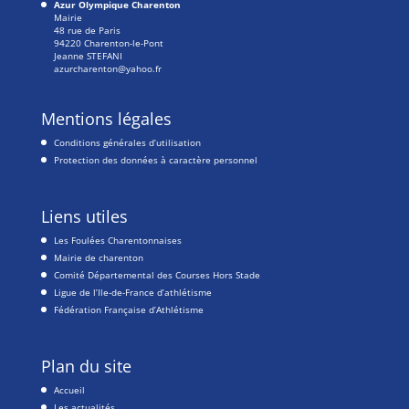
Azur Olympique Charenton
Mairie
48 rue de Paris
94220 Charenton-le-Pont
Jeanne STEFANI
azurcharenton@yahoo.fr
Mentions légales
Conditions générales d’utilisation
Protection des données à caractère personnel
Liens utiles
Les Foulées Charentonnaises
Mairie de charenton
Comité Départemental des Courses Hors Stade
Ligue de l’Ile-de-France d’athlétisme
Fédération Française d’Athlétisme
Plan du site
Accueil
Les actualités