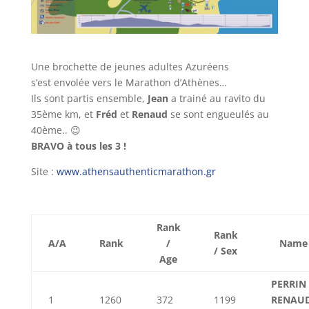
Une brochette de jeunes adultes Azuréens
s’est envolée vers le Marathon d’Athènes…
Ils sont partis ensemble,
Jean
a trainé au ravito du
35ème km, et
Fréd
et
Renaud
se sont engueulés au
40ème.. 😉
BRAVO à tous les 3 !
Site :
www.athensauthenticmarathon.gr
Rank
Rank
A/A
Rank
/
Name
/ Sex
Age
PERRIN
1
1260
372
1199
RENAU