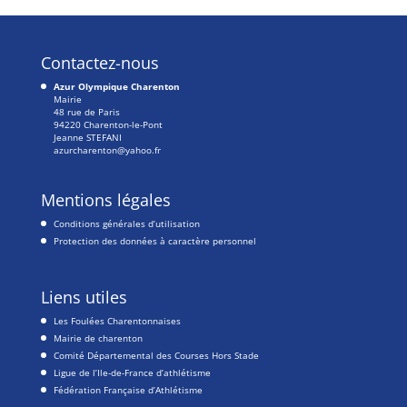
Contactez-nous
Azur Olympique Charenton
Mairie
48 rue de Paris
94220 Charenton-le-Pont
Jeanne STEFANI
azurcharenton@yahoo.fr
Mentions légales
Conditions générales d’utilisation
Protection des données à caractère personnel
Liens utiles
Les Foulées Charentonnaises
Mairie de charenton
Comité Départemental des Courses Hors Stade
Ligue de l’Ile-de-France d’athlétisme
Fédération Française d’Athlétisme