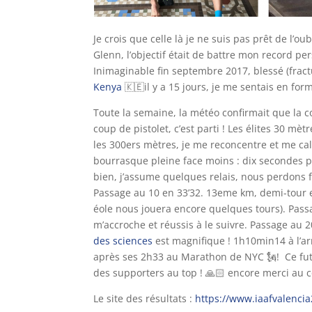
Je crois que celle l
à je ne suis pas prêt de l’oub
Glenn, l’objectif était de battre mon record 
Inimaginable fin septembre 2017, blessé (fract
Kenya
🇰🇪
il y a 15 jours, je me sentais en for
Toute la semaine, la météo confirmait que la c
coup de pistolet, c’est parti ! Les élites 30 
les 300ers mètres, je me reconcentre et me ca
bourrasque pleine face moins : dix secondes 
bien, j’assume quelques relais, nous perdons 
Passage au 10 en 33’32. 13eme km, demi-tour e
éole nous jouera encore quelques tours). Pass
m’accroche et réussis à le suivre. Passage au 
des sciences
est magnifique ! 1h10min14 à l’ar
après ses 2h33 au Marathon de NYC
🗽
! Ce fu
des supporters au top !
🙏🏻
encore merci au c
Le site des résultats :
https://www.iaafvalenci