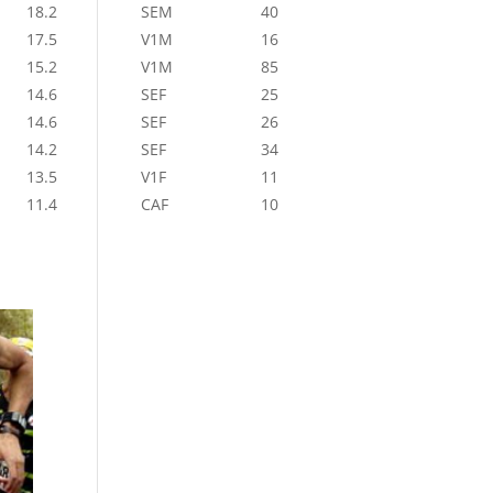
18.2
SEM
40
17.5
V1M
16
15.2
V1M
85
14.6
SEF
25
14.6
SEF
26
14.2
SEF
34
13.5
V1F
11
11.4
CAF
10