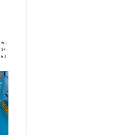
med,
 de
ce a