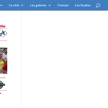
Le club
Les galeries
Contact
Les foulées