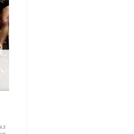
4,3
nel