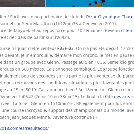
lier ! Parti avec mon partenaire de club de l’
Azur Olympique Chare
personnel sur Semi Marathon (1h12min36 à Genève en 2017).
ure de fatigue), et au repos forcé pour 10 semaines. Revenu d’
Iten
me et décidais de partir sur 3’20/km.
ourse risquait d’être venteuse
🌬
🌬
🌬
. On n’a pas été déçu ! 17h30 
mètres devant, je m’embrouille, démarre mon chrono, le met en pause 
le dans un groupe avec Glenn. Passage au 5 en 16’35. 6eme kilo gr
perdues en 500 mètres. Ca s’annonce compliqué. Le groupe foncti
finalement peu de secondes sur la partie la plus venteuse du parco
t nous retrouvons des conditions climatiques plus favorables (enfi
age au 15 en 50’19. Ca s’annonce bien ! Au 18ème km, Glenn relance
20eme en 1h06’47 (2ème 10 en 33min15). Le final à la
Cité des arts e
rivée ! La folie ! Glenn en 1h10min19 ; RP également pour lui, éno
t une course incroyable, support des championnats du monde, ave
oach Jean Jacques Minne. L’aventure continue ! «
a2018.com/es/resultados/