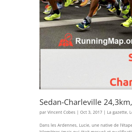
Sedan-Charleville 24,3km,
par
Vincent Cobes
|
Oct 3, 2017
|
La gazette
,
L
Dans les Ardennes, Lucie, une native de l’étap
kilomètres (mais qui était mesuré et qualifica