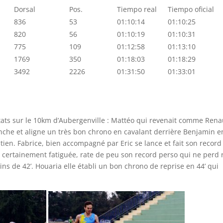
Dorsal
Pos.
Tiempo real
Tiempo oficial
836
53
01:10:14
01:10:25
820
56
01:10:19
01:10:31
775
109
01:12:58
01:13:10
1769
350
01:18:03
01:18:29
3492
2226
01:31:50
01:33:01
ultats sur le 10km d’Aubergenville : Mattéo qui revenait comme Ren
nche et aligne un très bon chrono en cavalant derrière Benjamin e
stien. Fabrice, bien accompagné par Eric se lance et fait son record
, certainement fatiguée, rate de peu son record perso qui ne perd 
ns de 42’. Houaria elle établi un bon chrono de reprise en 44’ qui