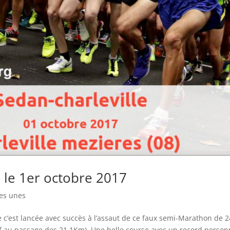
 le 1er octobre 2017
es unes
e c’est lancée avec succès à l’assaut de ce faux semi-Marathon de 2
tif au passage des 21,1Km). Une belle course avec un record person