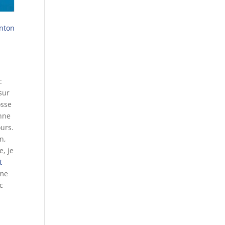
nton
:
sur
osse
onne
urs.
n,
, je
t
rme
c