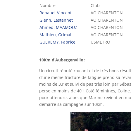
Nombre
Club
Renaud, Vincent
AO CHARENTON
Glenn, Lastennet
AO CHARENTON
Ahmed, MAAMOUZ
AO CHARENTON
Mathieu, Grimal
AO CHARENTON
GUEREMY, Fabrice
USMETRO
10Km d’Aubergenville :
Un circuit réputé roulant et de très bons rés
d’une même fracture de fatigue prend sa reva
moins de 33’ et suivi de pas très loin par Séba
perso en moins de 40’ ! Coté féminines, Coline
pour attendre, alors que Marine revient en moi
démarre sa campagne sur 10km.