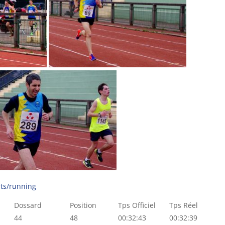
lts/running
Dossard
Position
Tps Officiel
Tps Réel
44
48
00:32:43
00:32:39