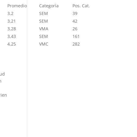
Promedio
Categoría
Pos. Cat.
3,2
SEM
39
3,21
SEM
42
3,28
VMA
26
3,43
SEM
161
4,25
VMC
282
aud
n
rien